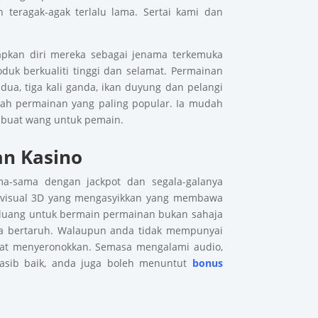
teragak-agak terlalu lama. Sertai kami dan
apkan diri mereka sebagai jenama terkemuka
k berkualiti tinggi dan selamat. Permainan
, tiga kali ganda, ikan duyung dan pelangi
lah permainan yang paling popular. Ia mudah
embuat wang untuk pemain.
an Kasino
ma-sama dengan jackpot dan segala-galanya
 visual 3D yang mengasyikkan yang membawa
eluang untuk bermain permainan bukan sahaja
ula bertaruh. Walaupun anda tidak mempunyai
gat menyeronokkan. Semasa mengalami audio,
rnasib baik, anda juga boleh menuntut
bonus