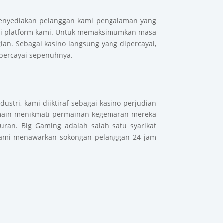
 menyediakan pelanggan kami pengalaman yang
di platform kami. Untuk memaksimumkan masa
an. Sebagai kasino langsung yang dipercayai,
percayai sepenuhnya.
ri, kami diiktiraf sebagai kasino perjudian
emain menikmati permainan kegemaran mereka
ran. Big Gaming adalah salah satu syarikat
 kami menawarkan sokongan pelanggan 24 jam