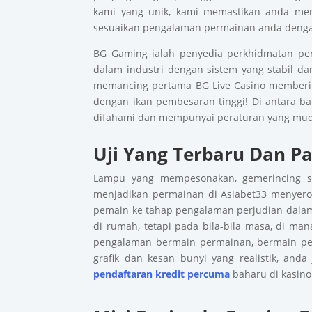
kami yang unik, kami memastikan anda memp
sesuaikan pengalaman permainan anda dengan
BG Gaming ialah penyedia perkhidmatan per
dalam industri dengan sistem yang stabil 
memancing pertama BG Live Casino memberi 
dengan ikan pembesaran tinggi! Di antara b
difahami dan mempunyai peraturan yang mudah
Uji Yang Terbaru Dan P
Lampu yang mempesonakan, gemerincing syi
menjadikan permainan di Asiabet33 menyer
pemain ke tahap pengalaman perjudian dalam
di rumah, tetapi pada bila-bila masa, di m
pengalaman bermain permainan, bermain per
grafik dan kesan bunyi yang realistik, and
pendaftaran kredit percuma
baharu di kasino