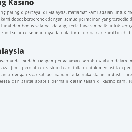
ig Kasino
yang paling dipercayai di Malaysia, matlamat kami adalah untuk
 kami dapat berseronok dengan semua permainan yang tersedia 
nai dan bonus selamat datang, serta bayaran balik untuk kerugi
 kami selamat sepenuhnya dan platform permainan kami boleh di
alaysia
an anda mudah. Dengan pengalaman bertahun-tahun dalam indust
lbagai jenis permainan kasino dalam talian untuk memastikan p
ama dengan syarikat permainan terkemuka dalam industri hibu
elesa dan santai apabila bermain dalam talian di kasino kami,