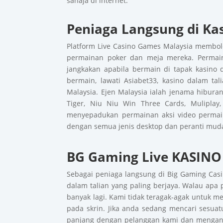
sahaja di internet.
Peniaga Langsung di Ka
Platform Live Casino Games Malaysia membo
permainan poker dan meja mereka. Permai
jangkakan apabila bermain di tapak kasino 
bermain, lawati Asiabet33, kasino dalam ta
Malaysia. Ejen Malaysia ialah jenama hiburan
Tiger, Niu Niu Win Three Cards, Muliplay,
menyepadukan permainan aksi video permain
dengan semua jenis desktop dan peranti muda
BG Gaming Live KASIN
Sebagai peniaga langsung di Big Gaming Cas
dalam talian yang paling berjaya. Walau apa pu
banyak lagi. Kami tidak teragak-agak untuk
pada skrin. Jika anda sedang mencari sesu
panjang dengan pelanggan kami dan mengangg