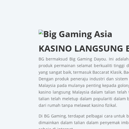
KASINO LANGSUNG 
BG bermaksud Big Gaming Dayou. Ini adala
produk permainan selamat berkualiti tinggi 
yang sangat baik, termasuk Baccarat Klasik, Bac
Dengan produk peneraju industri dan sistem
Malaysia pada mulanya penting kepada golong
kasino langsung Malaysia dalam talian telah
talian telah meletup dalam populariti dala
dari rumah tanpa melawat kasino fizikal.
Di BG Gaming, terdapat pelbagai cara untuk 
dimainkan dalam talian dalam penyemak imb