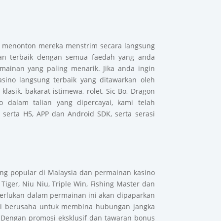
n menonton mereka menstrim secara langsung
an terbaik dengan semua faedah yang anda
mainan yang paling menarik. Jika anda ingin
asino langsung terbaik yang ditawarkan oleh
asik, bakarat istimewa, rolet, Sic Bo, Dragon
o dalam talian yang dipercayai, kami telah
erta H5, APP dan Android SDK, serta serasi
ng popular di Malaysia dan permainan kasino
 Tiger, Niu Niu, Triple Win, Fishing Master dan
erlukan dalam permainan ini akan dipaparkan
ami berusaha untuk membina hubungan jangka
 Dengan promosi eksklusif dan tawaran bonus