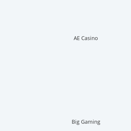
AE Casino
Big Gaming