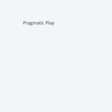
Pragmatic Play