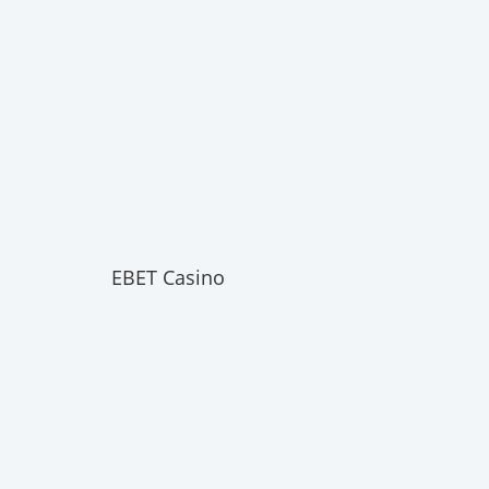
EBET Casino