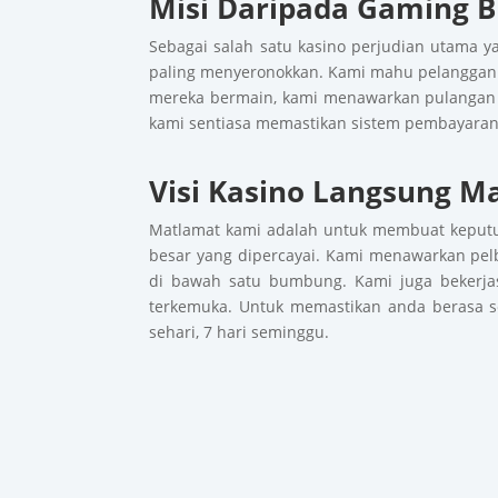
Misi Daripada Gaming B
Sebagai salah satu kasino perjudian utama 
paling menyeronokkan. Kami mahu pelanggan
mereka bermain, kami menawarkan pulangan tu
kami sentiasa memastikan sistem pembayaran
Visi Kasino Langsung M
Matlamat kami adalah untuk membuat keputus
besar yang dipercayai. Kami menawarkan pe
di bawah satu bumbung. Kami juga bekerjas
terkemuka. Untuk memastikan anda berasa s
sehari, 7 hari seminggu.