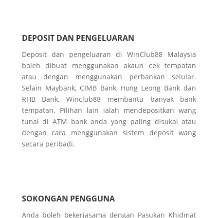
DEPOSIT DAN PENGELUARAN
Deposit dan pengeluaran di WinClub88 Malaysia
boleh dibuat menggunakan akaun cek tempatan
atau dengan menggunakan perbankan selular.
Selain Maybank, CIMB Bank, Hong Leong Bank dan
RHB Bank, Winclub88 membantu banyak bank
tempatan. Pilihan lain ialah mendepositkan wang
tunai di ATM bank anda yang paling disukai atau
dengan cara menggunakan sistem deposit wang
secara peribadi.
SOKONGAN PENGGUNA
Anda boleh bekerjasama dengan Pasukan Khidmat