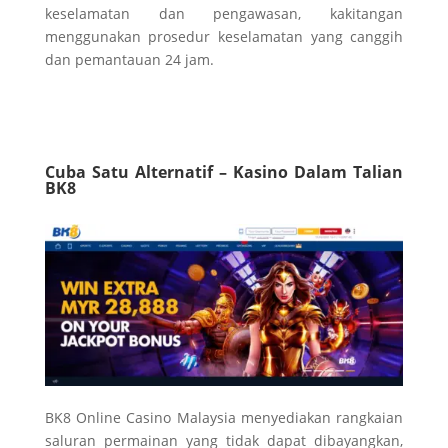
keselamatan dan pengawasan, kakitangan
menggunakan prosedur keselamatan yang canggih
dan pemantauan 24 jam.
Cuba Satu Alternatif – Kasino Dalam Talian
BK8
BK8 Online Casino Malaysia menyediakan rangkaian
saluran permainan yang tidak dapat dibayangkan,