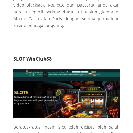
video Blackjack, Roulette dan Baccarat, anda akan
berasa seperti sedang duduk di kasino glamor di
Monte Carlo atau Paris dengan semua permainan
kasino peniaga langsung.
SLOT WinClub88
Beratus-ratus mesin slot telah dicipta oleh salah