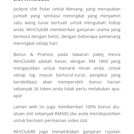
Jackpot slot Putar untuk Menang, yang merupakan
jumlah yang sentiasa meningkat yang menjamin
satu wang tunai bertuah untuk mengubah hidup
anda. WinClub88 memberikan ganjaran utama yang
berbeza dengan betul, dengan beberapa pemenang
meningkat setiap hari.
Bonus & Promosi pada tawaran pakej mesra
WinClub88 adalah besar, dengan RM 1800 yang
mengejutkan untuk menarik minat anda. Untuk
setiap log masuk berturut-turut, pengikut yang
berdedikasi akan memperoleh bonus harian
sebanyak 26 token-anda tidak perlu melakukan apa-
apa!
Laman web ini juga memberikan 100% bonus alu-
aluan slot sebanyak RM500 jika anda mendepositkan
untuk bermain permainan video slot.
WinClub88 juga menyediakan ganjaran rujukan