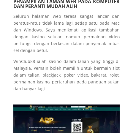
PENAMPILAN LAMAN WEB PADA KOMPUTER
DAN PERANTI MUDAH ALIH
Seluruh halaman web terasa sangat lancar dan
beratus-ratus tidak lama lagi, setiap satu pada Mac
dan Windows. Saya menikmati aplikasi tambahan
dengan kasino selular, namun permainan video
berfungsi dengan berkesan dalam penyemak imbas
sel dengan betul.
WinClub88 ialah kasino dalam talian yang tinggi di
Malaysia. Pemain boleh memilih untuk bermain slot
dalam talian, blackjack, poker video, bakarat, rolet,
permainan kasino, pertaruhan pada panduan sukan
dan banyak lagi.