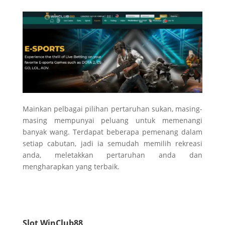
Mainkan pelbagai pilihan pertaruhan sukan, masing-
masing mempunyai peluang untuk memenangi
banyak wang. Terdapat beberapa pemenang dalam
setiap cabutan, jadi ia semudah memilih rekreasi
anda, meletakkan pertaruhan anda dan
mengharapkan yang terbaik.
Slot WinClub88