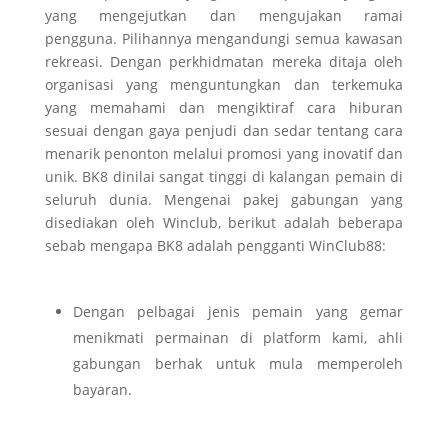
yang mengejutkan dan mengujakan ramai
pengguna. Pilihannya mengandungi semua kawasan
rekreasi. Dengan perkhidmatan mereka ditaja oleh
organisasi yang menguntungkan dan terkemuka
yang memahami dan mengiktiraf cara hiburan
sesuai dengan gaya penjudi dan sedar tentang cara
menarik penonton melalui promosi yang inovatif dan
unik. BK8 dinilai sangat tinggi di kalangan pemain di
seluruh dunia. Mengenai pakej gabungan yang
disediakan oleh Winclub, berikut adalah beberapa
sebab mengapa BK8 adalah pengganti WinClub88:
Dengan pelbagai jenis pemain yang gemar
menikmati permainan di platform kami, ahli
gabungan berhak untuk mula memperoleh
bayaran.